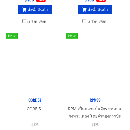
และท่าก็จะยากขึ้นมาอีก เหมาะ
สั่งซื้อสินค้า
สั่งซื้อสินค้า
สำหรับตั้งแต่เด็กถึงวัยกลางคน
เพราะถ้าคนอายุมากๆมาเต้น
เปรียบเทียบ
เปรียบเทียบ
อาจทำให้เกิดการบาดเจ็บเกี่ยว
กับกระดูกข้อต่อส่วนต่างๆได้
New
New
CORE 51
RPM99
CORE 51
RPM เป็นคลาสปั่นจักรยานตาม
จังหวะเพลง โดยจำลองการปั่น
หลายๆแบบทั้งทางตรงขึ้นเขา
฿125
฿125