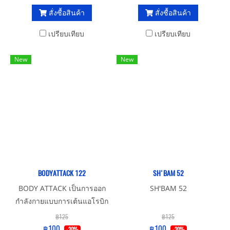
เพศทุกวัย
สั่งซื้อสินค้า
สั่งซื้อสินค้า
เปรียบเทียบ
เปรียบเทียบ
New
New
BODYATTACK 122
SH'BAM 52
BODY ATTACK เป็นการออก
SH'BAM 52
กำลังกายแบบการเต้นแอโรบิก
แต่จะมีความสนุกในการเต้น
฿125
฿125
มากกว่าเต้นแอโรบิกแบบปกติ
฿100
฿100
-20%
-20%