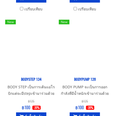
สำหรับตั้งแต่เด็กถึงวัยกลางคน
เพราะถ้าคนอายุมากๆมาเต้น
เปรียบเทียบ
เปรียบเทียบ
อาจทำให้เกิดการบาดเจ็บเกี่ยว
กับกระดูกข้อต่อส่วนต่างๆได้
New
New
BODYSTEP 134
BODYPUMP 128
BODY STEP เป็นการเต้นแอโร
BODY PUMP จะเป็นการออก
บิกแต่จะมีstepเข้ามาร่วมด้วย
กำลังที่มีน้ำหนักเข้ามาร่วมด้วย
เหมาะสำหรับทุกเพศทุกวัย
โดยจะใช้ bar bell แผ่นน้ำหนัก
฿125
฿125
และstep โดยจะออกกำลังกาย
฿100
฿100
-20%
-20%
ตามจังหวะเพลง เหมาะสำหรับ