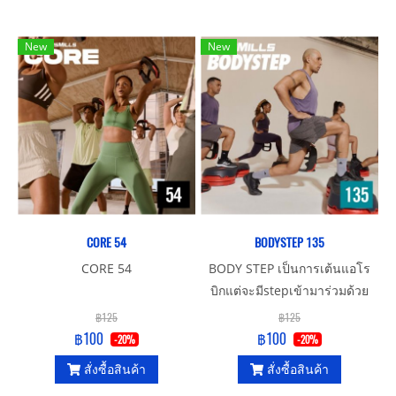
New
New
CORE 54
BODYSTEP 135
CORE 54
BODY STEP เป็นการเต้นแอโร
บิกแต่จะมีstepเข้ามาร่วมด้วย
เหมาะสำหรับทุกเพศทุกวัย
฿125
฿125
฿100
฿100
-20%
-20%
สั่งซื้อสินค้า
สั่งซื้อสินค้า