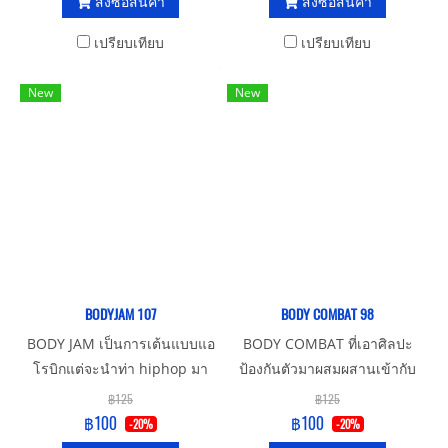
สั่งซื้อสินค้า
สั่งซื้อสินค้า
คนที่ต้องการความแข็งแรงของ
กล้ามเนื้อ
เปรียบเทียบ
เปรียบเทียบ
New
New
BODYJAM 107
BODY COMBAT 98
BODY JAM เป็นการเต้นแบบแอ
BODY COMBAT ที่เอาศิลปะ
โรบิกแต่จะนำท่า hiphop มา
ป้องกันตัวมาผสมผสานเข้ากับ
ผสมในการเต้น จะเหมาะ
เสียงเพลงและท่าทางจะตรงกับ
฿125
฿125
สำหรับวัยรุ่น
จังหวะเพลง เหมาะสำหรับทุก
฿100
฿100
-20%
-20%
เพศทุกวัย