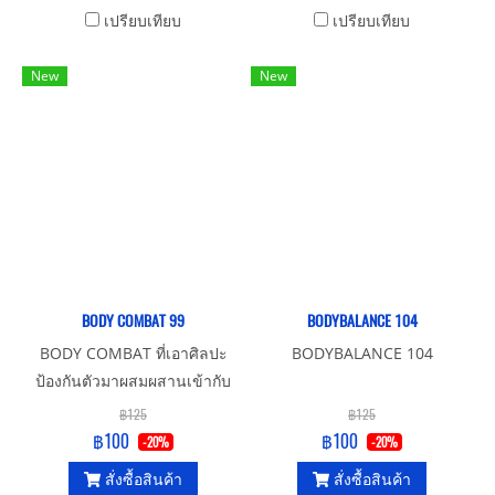
กล้ามเนื้อ
เปรียบเทียบ
เปรียบเทียบ
New
New
BODY COMBAT 99
BODYBALANCE 104
BODY COMBAT ที่เอาศิลปะ
BODYBALANCE 104
ป้องกันตัวมาผสมผสานเข้ากับ
เสียงเพลงและท่าทางจะตรงกับ
฿125
฿125
จังหวะเพลง เหมาะสำหรับทุก
฿100
฿100
-20%
-20%
เพศทุกวัย
สั่งซื้อสินค้า
สั่งซื้อสินค้า