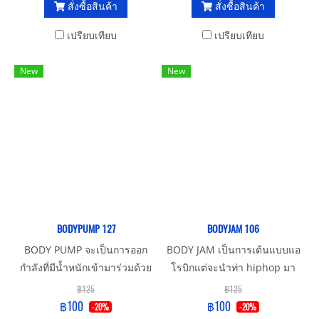
สั่งซื้อสินค้า
สั่งซื้อสินค้า
สอื่นๆของ les mills เหมาะ
สำหรับทุกเพศทุกวัย แต่ให้ระวัง
เปรียบเทียบ
เปรียบเทียบ
คนที่ปัญหาเรื่องเข่า
New
New
BODYPUMP 127
BODYJAM 106
BODY PUMP จะเป็นการออก
BODY JAM เป็นการเต้นแบบแอ
กำลังที่มีน้ำหนักเข้ามาร่วมด้วย
โรบิกแต่จะนำท่า hiphop มา
โดยจะใช้ bar bell แผ่นน้ำหนัก
ผสมในการเต้น จะเหมาะ
฿125
฿125
และstep โดยจะออกกำลังกาย
สำหรับวัยรุ่น
฿100
฿100
-20%
-20%