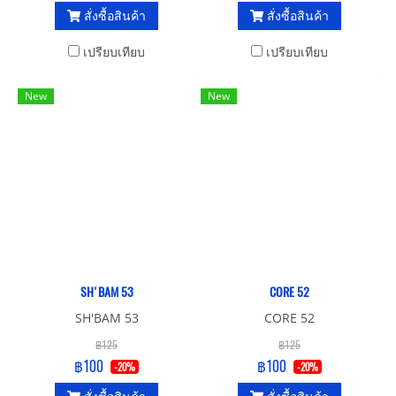
และท่าก็จะยากขึ้นมาอีก เหมาะ
สั่งซื้อสินค้า
สั่งซื้อสินค้า
สำหรับตั้งแต่เด็กถึงวัยกลางคน
เพราะถ้าคนอายุมากๆมาเต้น
เปรียบเทียบ
เปรียบเทียบ
อาจทำให้เกิดการบาดเจ็บเกี่ยว
กับกระดูกข้อต่อส่วนต่างๆได้
New
New
SH'BAM 53
CORE 52
SH'BAM 53
CORE 52
฿125
฿125
฿100
฿100
-20%
-20%