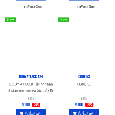
เปรียบเทียบ
เปรียบเทียบ
New
New
BODYATTACK 124
CORE 53
BODY ATTACK เป็นการออก
CORE 53
กำลังกายแบบการเต้นแอโรบิก
แต่จะมีความสนุกในการเต้น
฿125
฿125
มากกว่าเต้นแอโรบิกแบบปกติ
฿100
฿100
-20%
-20%
และท่าก็จะยากขึ้นมาอีก เหมาะ
สั่งซื้อสินค้า
สั่งซื้อสินค้า