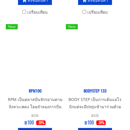
สั่งซื้อสินค้า
สั่งซื้อสินค้า
เปรียบเทียบ
เปรียบเทียบ
New
New
RPM100
BODYSTEP 133
RPM เป็นคลาสปั่นจักรยานตาม
BODY STEP เป็นการเต้นแอโร
จังหวะเพลง โดยจำลองการปั่น
บิกแต่จะมีstepเข้ามาร่วมด้วย
หลายๆแบบทั้งทางตรงขึ้นเขา
เหมาะสำหรับทุกเพศทุกวัย
฿125
฿125
ลงเขา คลาสนี้ร่างกายจะเผา
฿100
฿100
-20%
-20%
ผลาญพลังงานได้ดีกว่าคลา