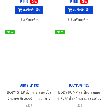
ลงเขา คลาสนี้ร่างกายจะเผา
฿100
฿100
-20%
-20%
ผลาญพลังงานได้ดีกว่าคลา
สั่งซื้อสินค้า
สั่งซื้อสินค้า
สอื่นๆของ les mills เหมาะ
สำหรับทุกเพศทุกวัย แต่ให้ระวัง
เปรียบเทียบ
เปรียบเทียบ
คนที่ปัญหาเรื่องเข่า
New
New
BODYSTEP 132
BODYPUMP 126
BODY STEP เป็นการเต้นแอโร
BODY PUMP จะเป็นการออก
บิกแต่จะมีstepเข้ามาร่วมด้วย
กำลังที่มีน้ำหนักเข้ามาร่วมด้วย
เหมาะสำหรับทุกเพศทุกวัย
โดยจะใช้ bar bell แผ่นน้ำหนัก
฿125
฿125