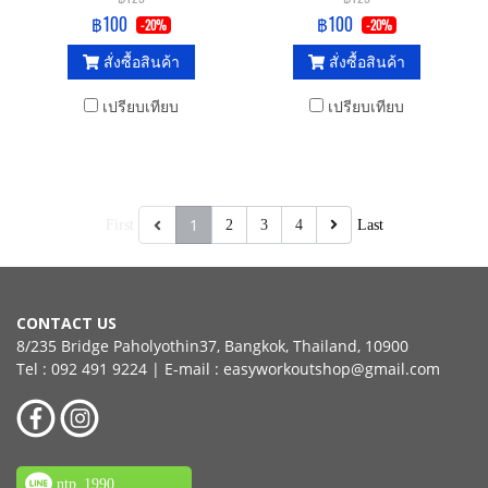
สำหรับวัยรุ่น
จังหวะเพลง เหมาะสำหรับทุก
฿100
฿100
-20%
-20%
เพศทุกวัย
สั่งซื้อสินค้า
สั่งซื้อสินค้า
เปรียบเทียบ
เปรียบเทียบ
1
First
2
3
4
Last
CONTACT US
8/235 Bridge Paholyothin37, Bangkok, Thailand, 10900
Tel : 092 491 9224 | E-mail : easyworkoutshop@gmail.com
ntp_1990