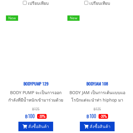
เปรียบเทียบ
เปรียบเทียบ
New
New
BODYPUMP 129
BODYJAM 108
BODY PUMP จะเป็นการออก
BODY JAM เป็นการเต้นแบบแอ
กำลังที่มีน้ำหนักเข้ามาร่วมด้วย
โรบิกแต่จะนำท่า hiphop มา
โดยจะใช้ bar bell แผ่นน้ำหนัก
ผสมในการเต้น จะเหมาะ
฿125
฿125
และstep โดยจะออกกำลังกาย
สำหรับวัยรุ่น
฿100
฿100
-20%
-20%
ตามจังหวะเพลง เหมาะสำหรับ
สั่งซื้อสินค้า
สั่งซื้อสินค้า
คนที่ต้องการความแข็งแรงของ