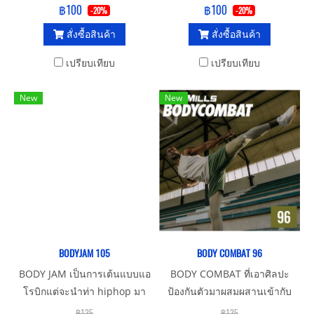
และstep โดยจะออกกำลังกาย
฿100
฿100
-20%
-20%
ตามจังหวะเพลง เหมาะสำหรับ
สั่งซื้อสินค้า
สั่งซื้อสินค้า
คนที่ต้องการความแข็งแรงของ
กล้ามเนื้อ
เปรียบเทียบ
เปรียบเทียบ
New
New
BODYJAM 105
BODY COMBAT 96
BODY JAM เป็นการเต้นแบบแอ
BODY COMBAT ที่เอาศิลปะ
โรบิกแต่จะนำท่า hiphop มา
ป้องกันตัวมาผสมผสานเข้ากับ
ผสมในการเต้น จะเหมาะ
เสียงเพลงและท่าทางจะตรงกับ
฿125
฿125