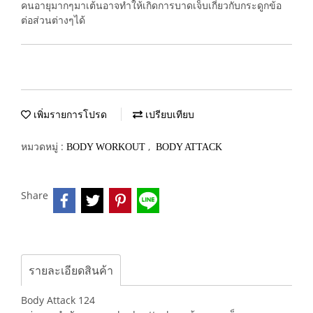
คนอายุมากๆมาเต้นอาจทำให้เกิดการบาดเจ็บเกี่ยวกับกระดูกข้อ
ต่อส่วนต่างๆได้
เพิ่มรายการโปรด
เปรียบเทียบ
หมวดหมู่ :
,
BODY WORKOUT
BODY ATTACK
Share
รายละเอียดสินค้า
Body Attack 124