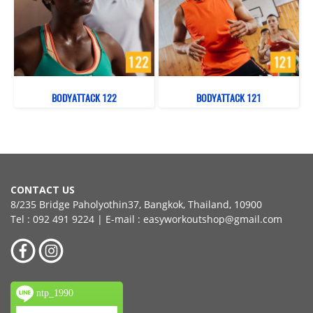
BODYATTACK 122
BODYATTACK 121
CONTACT US
8/235 Bridge Paholyothin37, Bangkok, Thailand, 10900
Tel : 092 491 9224 | E-mail : easyworkoutshop@gmail.com
ntp_1990