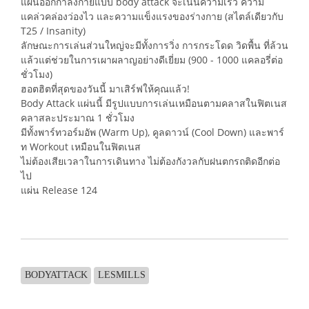
แผ่นออกกำลังกายแบบ body attack จะเน้นความเร็ว ความ
แคล่วคล่องว่องไว และความแข็งแรงของร่างกาย (สไตล์เดียวกับ
T25 / Insanity)
ลักษณะการเล่นส่วนใหญ่จะมีทั้งการวิ่ง การกระโดด วิดพื้น ที่ล้วน
แล้วแต่ช่วยในการเผาผลาญอย่างดีเยี่ยม (900 - 1000 แคลอรี่ต่อ
ชั่วโมง)
ฮอตฮิตที่สุดของวันนี้ มาเสิร์ฟให้คุณแล้ว!
Body Attack แผ่นนี้ มีรูปแบบการเล่นเหมือนตามคลาสในฟิตเนส
คลาสละประมาณ 1 ชั่วโมง
มีทั้งพาร์ทวอร์มอัพ (Warm Up), คูลดาวน์ (Cool Down) และพาร์
ท Workout เหมือนในฟิตเนส
ไม่ต้องเสียเวลาในการเดินทาง ไม่ต้องกังวลกับฝนตกรถติดอีกต่อ
ไป
แผ่น Release 124
BODYATTACK
LESMILLS