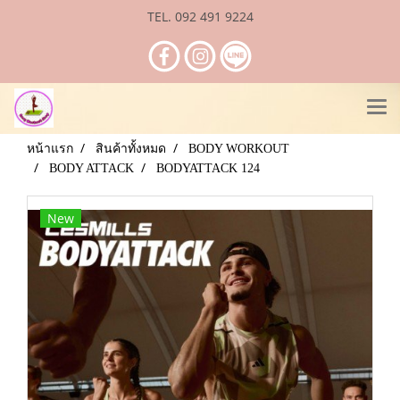
TEL. 092 491 9224
หน้าแรก
สินค้าทั้งหมด
BODY WORKOUT
BODY ATTACK
BODYATTACK 124
New