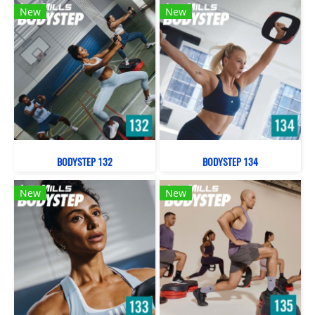
New
New
BODYSTEP 132
BODYSTEP 134
New
New