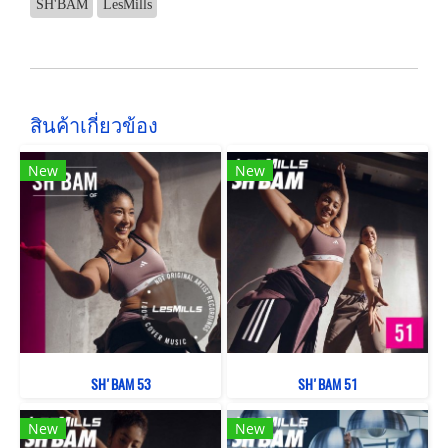
SH'BAM
LesMills
สินค้าเกี่ยวข้อง
New
New
SH'BAM 53
SH'BAM 51
New
New