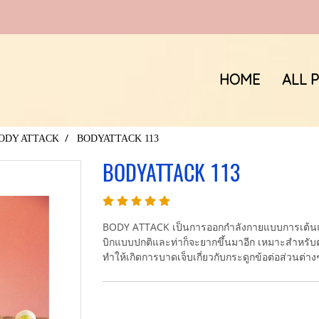
HOME
ALL 
ODY ATTACK
BODYATTACK 113
BODYATTACK 113
BODY ATTACK เป็นการออกกำลังกายแบบการเต้นแ
บิกแบบปกติและท่าก็จะยากขึ้นมาอีก เหมาะสำหรับต
ทำให้เกิดการบาดเจ็บเกี่ยวกับกระดูกข้อต่อส่วนต่าง