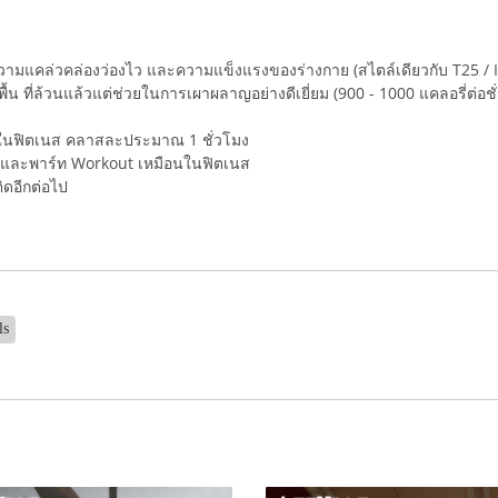
ามแคล่วคล่องว่องไว และความแข็งแรงของร่างกาย (สไตล์เดียวกับ T25 / I
้น ที่ล้วนแล้วแต่ช่วยในการเผาผลาญอย่างดีเยี่ยม (900 - 1000 แคลอรี่ต่อชั
สในฟิตเนส คลาสละประมาณ 1 ชั่วโมง
n) และพาร์ท Workout เหมือนในฟิตเนส
ิดอีกต่อไป
ls