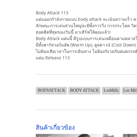
Body Attack 113
แผ่นออกกำลังกายแบบ body attack จะเน้นความเร็ว คว
ลักษณะการเล่นส่วนใหญ่จะมีทั้งการวิ่ง การกระโดด วิดพื
ฮอตฮิตที่สุดของวันนี้ มาเสิร์ฟให้คุณแล้ว!
Body Attack แผ่นนี้ มีรูปแบบการเล่นเหมือนตามคลา
มีทั้งพาร์ทวอร์มอัพ (Warm Up), คูลดาวน์ (Cool Dow
ไม่ต้องเสียเวลาในการเดินทาง ไม่ต้องกังวลกับฝนตกรถต
แผ่น Release 113
BODYATTACK
BODY ATTACK
LesMills
Les Mil
สินค้าเกี่ยวข้อง