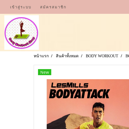
เข้าสู่ระบบ
สมัครสมาชิก
หน้าแรก
สินค้าทั้งหมด
BODY WORKOUT
B
New